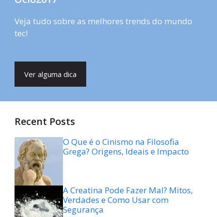
Veja tudo sobre as melhores trends do mundo
tec!
Ver alguma dica
Recent Posts
O Que é o Cinismo na Filosofia
Grega? Origens, Ideais e Impacto
A Creatina Pode Fazer Mal? Mitos,
Verdades e Como Usar com
Segurança