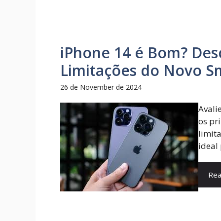
iPhone 14 é Bom? Des
Limitações do Novo S
26 de November de 2024
Avali
os pr
limit
ideal
Rea