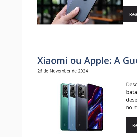
Rea
Xiaomi ou Apple: A Gu
26 de November de 2024
Desc
bata
dese
no m
R