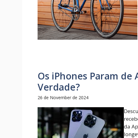
Os iPhones Param de A
Verdade?
26 de November de 2024
Descu
receb
da Ap
longe