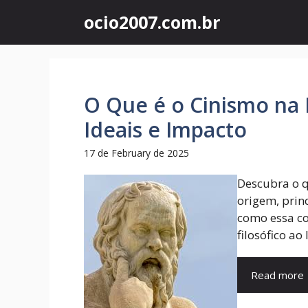
Skip
ocio2007.com.br
to
content
O Que é o Cinismo na F
Ideais e Impacto
17 de February de 2025
Descubra o qu
origem, prin
como essa co
filosófico ao
Read more