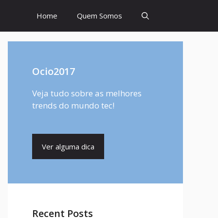
Home
Quem Somos
Ocio2017
Veja tudo sobre as melhores
trends do mundo tec!
Ver alguma dica
Recent Posts