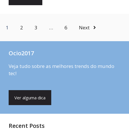
1
2
3
…
6
Next
Ocio2017
Veja tudo sobre as melhores trends do mundo
tec!
Ver alguma dica
Recent Posts